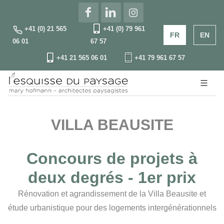
+41 (0) 21 565
+41 (0) 79 961
FR
EN
06 01
67 57
+41 21 565 06 01
+41 79 961 67 57
VILLA BEAUSITE
Concours de projets à
deux degrés - 1er prix
Rénovation et agrandissement de la Villa Beausite et
étude urbanistique pour des logements intergénérationnels