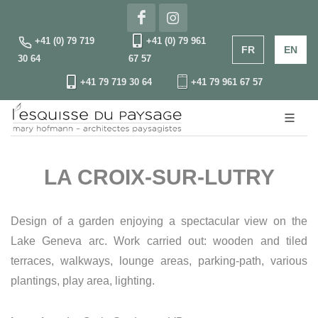
+41 (0) 79 719
+41 (0) 79 961
FR
EN
30 64
67 57
+41 79 719 30 64
+41 79 961 67 57
LA CROIX-SUR-LUTRY
Design of a garden enjoying a spectacular view on the
Lake Geneva arc. Work carried out: wooden and tiled
terraces, walkways, lounge areas, parking-path, various
plantings, play area, lighting.